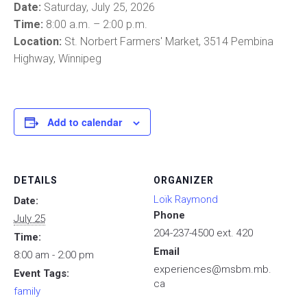
Date:
Saturday, July 25, 2026
Time:
8:00 a.m. – 2:00 p.m.
Location:
St. Norbert Farmers' Market, 3514 Pembina
Highway, Winnipeg
Add to calendar
DETAILS
ORGANIZER
Loïk Raymond
Date:
Phone
July 25
204-237-4500 ext. 420
Time:
Email
8:00 am - 2:00 pm
experiences@msbm.mb.
Event Tags:
ca
family