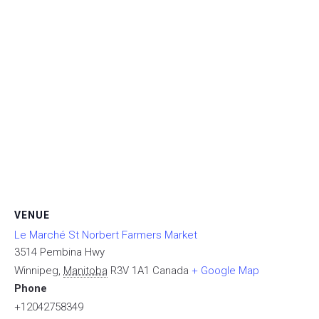
VENUE
Le Marché St Norbert Farmers Market
3514 Pembina Hwy
Winnipeg
,
Manitoba
R3V 1A1
Canada
+ Google Map
Phone
+12042758349