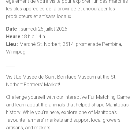
également de votre visite pour explorer l'un des marchés
les plus appréciés de la province et encourager les
producteurs et artisans locaux.
Date :
samedi 25 juillet 2026
Heure :
8 h à 14 h
Lieu :
Marché St. Norbert, 3514, promenade Pembina,
Winnipeg
____
Visit Le Musée de Saint-Boniface Museum at the St.
Norbert Farmers' Market!
Challenge yourself with our interactive Fur Matching Game
and learn about the animals that helped shape Manitoba's
history. While you're here, explore one of Manitoba's
favourite farmers' markets and support local growers,
artisans, and makers.