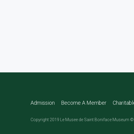
Admission
Become A Member
Charitab
Copyright 2019 Le Musee de Saint Boniface Museum © 