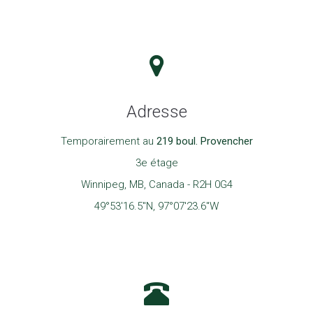
Adresse
Temporairement au
219 boul. Provencher
3e étage
Winnipeg, MB, Canada - R2H 0G4
49°53'16.5"N, 97°07'23.6"W